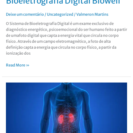
Bioeletrografia Digital Biowell
Deixe um comentário
/
Uncategorized
/
Valmeron Martins
O Sistema de Bioeletrografia Digital é um exame exclusivo de
diagnóstico energético, psicoemocional do ser humano feito a partir
de umafoto digital que capta a energia vital que circula no corpo
físico. Através de um campo eletromagnético, a foto de alta
definição capta a energia que circula no corpo físico, a partir da
ionização dos
Read More »
Análise
da
Homeostase
Energética
Pessoal
pela
Avaliação
do
Campo