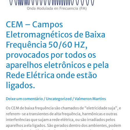
eletrônicos
e
pela
Rede
CEM – Campos
Elétrica
Eletromagnéticos de Baixa
onde
estão
Frequência 50/60 HZ,
ligados.
provocados por todos os
aparelhos eletrônicos e pela
Rede Elétrica onde estão
ligados.
Deixe um comentário
/
Uncategorized
/
Valmeron Martins
Os CEM de baixa frequência são chamados de “eletricidade suja”, e
referem-se a transientes de alta frequência, harmônicas e outras
interferências que sujam a rede elétrica, ou são irradiados pelos
aparelhos a ela ligados. São gerados dentro dos ambientes, podem