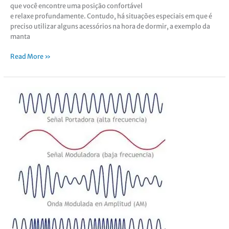
que você encontre uma posição confortável
e relaxe profundamente. Contudo, há situações especiais em que é
preciso utilizar alguns acessórios na hora de dormir, a exemplo da
manta
Read More »
CEM
–
Campos
Eletromagnéticos
de
Baixa
Frequência
50/60
HZ,
provocados
por
todos
os
aparelhos