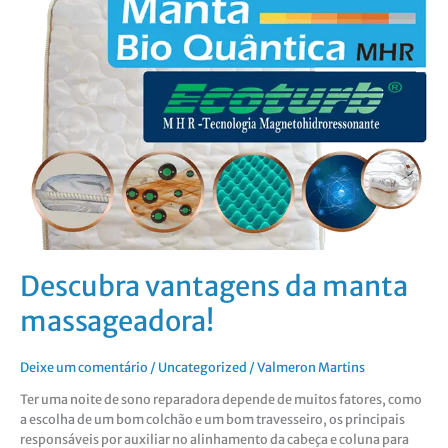
da
manta
massageadora!
Descubra vantagens da manta
massageadora!
Deixe um comentário
/
Uncategorized
/
Valmeron Martins
Ter uma noite de sono reparadora depende de muitos fatores, como
a escolha de um bom colchão e um bom travesseiro, os principais
responsáveis por auxiliar no alinhamento da cabeça e coluna para