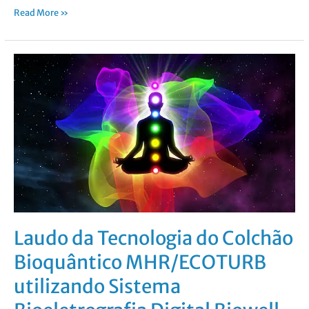
Read More »
Laudo
da
Tecnologia
do
Colchão
Bioquântico
MHR/ECOTURB
utilizando
Sistema
Bioeletrografia
Digital
Biowell
Laudo da Tecnologia do Colchão
Bioquântico MHR/ECOTURB
utilizando Sistema