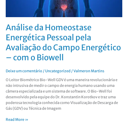
Energético
–
com
o
Análise da Homeostase
Biowell
Energética Pessoal pela
Avaliação do Campo Energético
– com o Biowell
Deixe um comentário
/
Uncategorized
/
Valmeron Martins
O Leitor Biométrico Bio-Well GDV é uma maneira revolucionária e
não intrusiva de medir o campo de energia humano usando uma
câmera especializada e um sistema de software. O Bio-Well foi
desenvolvido pela equipe do Dr. Konstantin Korotkov e traz uma
poderosa tecnologia conhecida como Visualização de Descarga de
Gás (GDV) ou Técnica de Imagem
Read More »