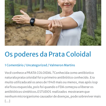
Coloidal
Os poderes da Prata Coloidal
1 Comentário
/
Uncategorized
/
Valmeron Martins
Você conhece a PRATA COLOIDAL ?Conhecida como antibiotico
naturala prata coloidal foi o primeiro antibiótico conhecido. Era
muito utilizada até os anos de 1940 mais ou menos, mas após issp
ela ficou esquecida, pois foi quando o FDA começou a liberar os
antibióticos sintéticos.ESTUDOS realizados mostraram que
nenhum microrganismo causador de doenças, pode sobreviver mais
[…]