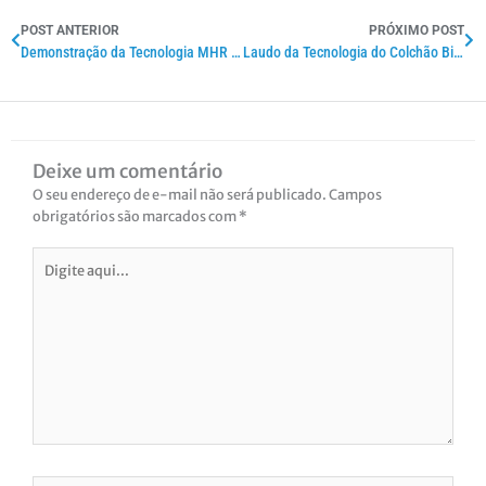
POST ANTERIOR
PRÓXIMO POST
Demonstração da Tecnologia MHR em plantação de Batatas
Laudo da Tecnologia do Colchão Bioquântico MHR/ECOTURB utilizando Sistema Bioeletrografia Digital Biowell
Deixe um comentário
O seu endereço de e-mail não será publicado.
Campos
obrigatórios são marcados com
*
Digite
aqui...
Name*