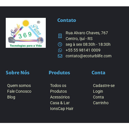
Contato
Rua Alvaro Chaves, 767
Centro, Ijuí - RS
seg à sex 08:30h - 18:30h
+55 55 98141 0009
contato@ecoturblife.com
Sobre Nós
Produtos
Conta
Quem somos
Todos os
Cadastre-se
Fale Conosco
Produtos
Login
Blog
Acessórios
Conta
Casa & Lar
Carrinho
IonsCap Hair