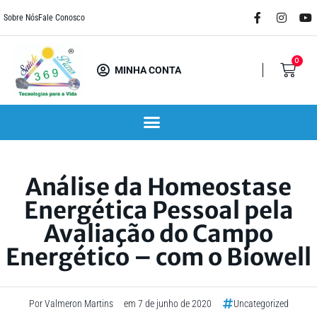
Ir
F
I
Y
Sobre Nós
Fale Conosco
para
a
n
o
c
s
u
o
e
t
t
conteúdo
b
a
u
0
Carr
o
g
b
MINHA CONTA
o
r
e
k
a
-
m
f
Análise da Homeostase
Energética Pessoal pela
Avaliação do Campo
Energético – com o Biowell
Por
Valmeron Martins
em
7 de junho de 2020
Uncategorized