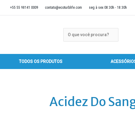
Ir
+55 55 98141 0009
contato@ecoturblife.com
seg à sex 08:30h - 18:30h
para
o
conteúdo
Pesquisar
Pesquisar
TODOS OS PRODUTOS
ACESSÓRIO
Acidez Do San