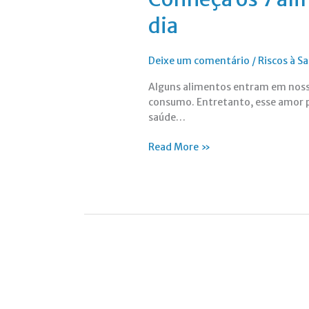
dia
Deixe um comentário
/
Riscos à 
Alguns alimentos entram em nossa
consumo. Entretanto, esse amor p
saúde…
Read More »
Sangue
ácido
ou