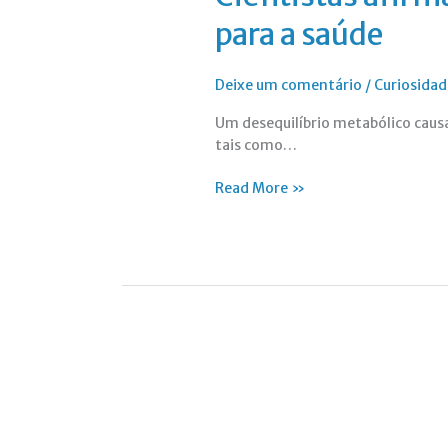
para a saúde
Deixe um comentário
/
Curiosidad
Um desequilíbrio metabólico causa
tais como…
Read More »
Os
Riscos
Do
Uso