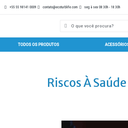
Ir
+55 55 98141 0009
contato@ecoturblife.com
seg à sex 08:30h - 18:30h
para
o
conteúdo
Pesquisar
Pesquisar
TODOS OS PRODUTOS
ACESSÓRIO
Riscos À Saúd
Conheça