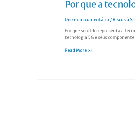
Por que a tecnol
Deixe um comentário
/
Riscos à 
Em que sentido representa a tecn
tecnologia 5G e seus componente
Read More »
Radiação
Eletromagnética:
A
Poluição
Ignorada