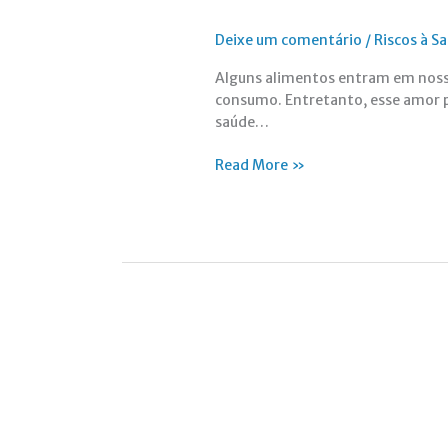
Deixe um comentário
/
Riscos à 
Alguns alimentos entram em nossa
consumo. Entretanto, esse amor p
saúde…
Read More »
Cientistas
afirmam
que
internet
Wi-